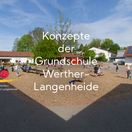
Konzepte
der
Grundschule
Werther-
Langenheide